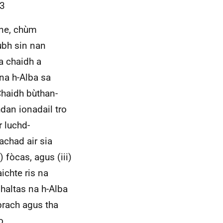
23
hne, chùm
ubh sin nan
 a chaidh a
na h-Alba sa
Chaidh bùthan-
an ionadail tro
 luchd-
achad air sia
) fòcas, agus (iii)
ichte ris na
haltas na h-Alba
brach agus tha
o.