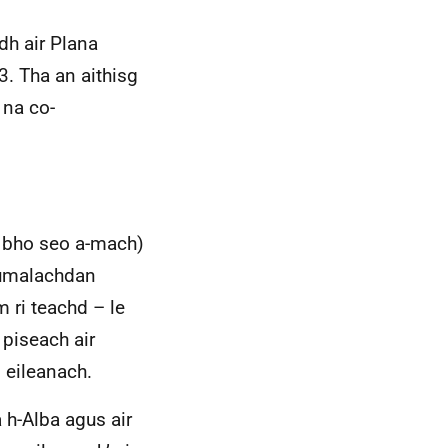
dh air Plana
. Tha an aithisg
 na co-
’ bho seo a-mach)
feumalachdan
 ri teachd – le
 piseach air
 eileanach.
 h-Alba agus air