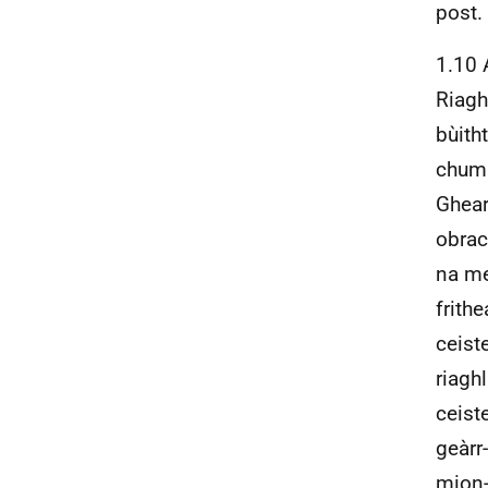
post.
1.10 
Riagh
bùith
chuma
Ghear
obrac
na me
frith
ceiste
riagh
ceist
geàrr
mion-