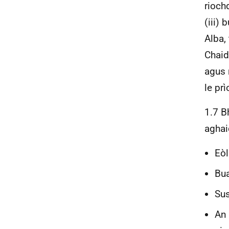
rioch
(iii)
Alba,
Chaid
agus 
le pr
1.7 B
aghai
Eòl
Bua
Sus
An 