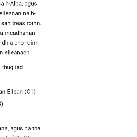
na h-Alba, agus
 eileanan na h-
 san treas roinn.
 na meadhanan
idh a cho-roinn
n eileanach.
 thug iad
an Eilean (C1)
3)
na, agus na tha