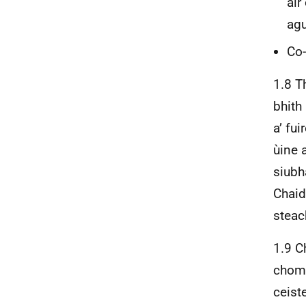
air
ag
Co-
1.8 T
bhith
a’ fu
ùine a
siubh
Chaid
steac
1.9 C
chomh
ceist