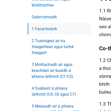
briathrachas
1.1 R
Geàrr-iomradh
Nàise
seo a
1 Facal-toisich
chomh
2 Tuairisgeul air na
freagairtean agus luchd-
Co-t
freagairt
1.2 C
3 Mothachadh air agus
a tho
beachdan air buaidh a'
sònra
phlana làithrich (C1-C3)
bhith
4 Susbaint a' phlana
buile
làithrich (C4, C6 agus C7)
1.3 T
5 Measadh air a' phlana