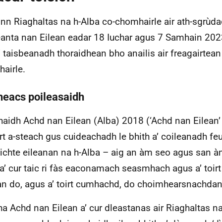
inn Riaghaltas na h-Alba co-chomhairle air ath-sgrùda
anta nan Eilean eadar 18 Iuchar agus 7 Samhain 2023
’ taisbeanadh thoraidhean bho anailis air freagairtean
airle.
heacs poileasaidh
haidh Achd nan Eilean (Alba) 2018 (‘Achd nan Eilean
irt a-steach gus cuideachadh le bhith a’ coileanadh 
ichte eileanan na h-Alba – aig an àm seo agus san àm
 a’ cur taic ri fàs eaconamach seasmhach agus a’ toirt
an do, agus a’ toirt cumhachd, do choimhearsnachdan
ha Achd nan Eilean a’ cur dleastanas air Riaghaltas na