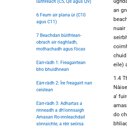
ùghda
làithreach (C5, Q8 agus Q9)
an gn
6 Feum air plana ùr (C10
beach
agus C11)
nuair
7 Beachdan bùithtean-
seirb
obrach air riaghladh,
coimh
mothachadh agus fòcas
chuid
Eàrr-ràdh 1: Freagairtean
eile)
bho bhuidhnean
1.4 T
Eàrr-ràdh 2: Ìre freagairt nan
Nàise
ceistean
a’ fu
Eàrr-ràdh 3: Adhartas a
amasa
rinneadh a dh'ionnsaigh
do ch
Amasan Ro-innleachdail
bhlia
sònraichte, a rèir seòrsa