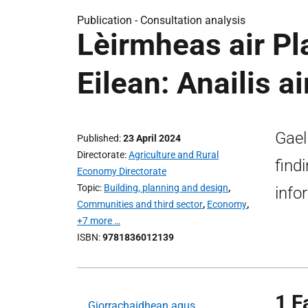
Publication -
Consultation analysis
Lèirmheas air P
Eilean: Anailis a
Gael
Published
23 April 2024
Directorate
Agriculture and Rural
find
Economy Directorate
Topic
Building, planning and design
,
info
Communities and third sector
,
Economy
,
+7 more …
ISBN
9781836012139
1 F
Giorrachaidhean agus