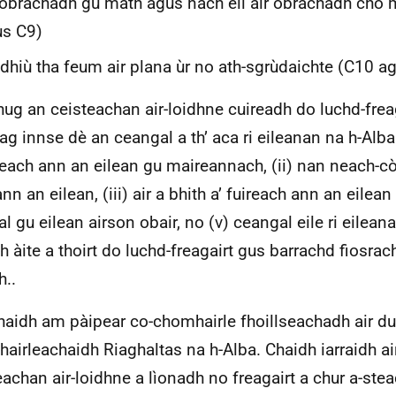
 obrachadh gu math agus nach eil air obrachadh cho 
us C9)
dhiù tha feum air plana ùr no ath-sgrùdaichte (C10 a
hug an ceisteachan air-loidhne cuireadh do luchd-frea
 ag innse dè an ceangal a th’ aca ri eileanan na h-Alba
ireach ann an eilean gu maireannach, (ii) nan neach-c
nn an eilean, (iii) air a bhith a’ fuireach ann an eilean 
al gu eilean airson obair, no (v) ceangal eile ri eilean
h àite a thoirt do luchd-freagairt gus barrachd fiosrac
h..
haidh am pàipear co-chomhairle fhoillseachadh air dui
airleachaidh Riaghaltas na h-Alba. Chaidh iarraidh air
eachan air-loidhne a lìonadh no freagairt a chur a-ste