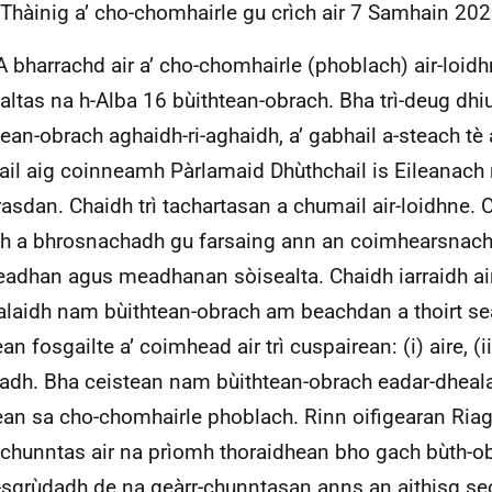
 Thàinig a’ cho-chomhairle gu crìch air 7 Samhain 20
A bharrachd air a’ cho-chomhairle (phoblach) air-loid
altas na h-Alba 16 bùithtean-obrach. Bha trì-deug dhi
tean-obrach aghaidh-ri-aghaidh, a’ gabhail a-steach tè
il aig coinneamh Pàrlamaid Dhùthchail is Eileanach 
asdan. Chaidh trì tachartasan a chumail air-loidhne. 
h a bhrosnachadh gu farsaing ann an coimhearsnachd
adhan agus meadhanan sòisealta. Chaidh iarraidh air
ealaidh nam bùithtean-obrach am beachdan a thoirt se
an fosgailte a’ coimhead air trì cuspairean: (i) aire, (ii
ladh. Bha ceistean nam bùithtean-obrach eadar-dheala
ean sa cho-chomhairle phoblach. Rinn oifigearan Riag
-chunntas air na prìomh thoraidhean bho gach bùth-o
sgrùdadh de na geàrr-chunntasan anns an aithisg se