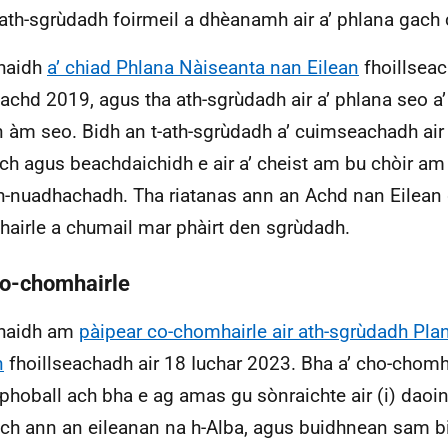
ath-sgrùdadh foirmeil a dhèanamh air a’ phlana gach 
haidh
a’ chiad Phlana Nàiseanta nan Eilean
fhoillsea
achd 2019, agus tha ath-sgrùdadh air a’ phlana seo a’ 
n àm seo. Bidh an t-ath-sgrùdadh a’ cuimseachadh air
rich agus beachdaichidh e air a’ cheist am bu chòir a
h-nuadhachadh. Tha riatanas ann an Achd nan Eilean
airle a chumail mar phàirt den sgrùdadh.
ho-chomhairle
Chaidh am
pàipear co-chomhairle air ath-sgrùdadh Pl
n
fhoillseachadh air 18 Iuchar 2023. Bha a’ cho-chomha
phoball ach bha e ag amas gu sònraichte air (i) daoine
ach ann an eileanan na h-Alba, agus buidhnean sam bi