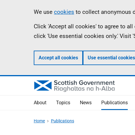
Skip
Accessibility
Information
We use
cookies
to collect anonymous da
to
help
Click 'Accept all cookies' to agree to a
main
click 'Use essential cookies only.' Visit
content
Accept all cookies
Use essential cookies
About
Topics
News
Publications
Home
Publications