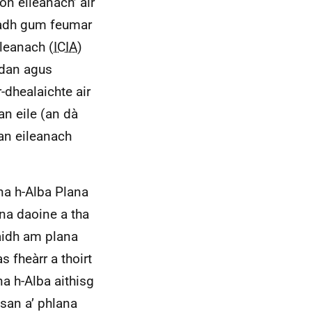
n eileanach’ air
hadh gum feumar
leanach (
ICIA
)
hdan agus
-dhealaichte air
n eile (an dà
an eileanach
 na h-Alba Plana
na daoine a tha
aidh am plana
 fheàrr a thoirt
 h-Alba aithisg
san a’ phlana