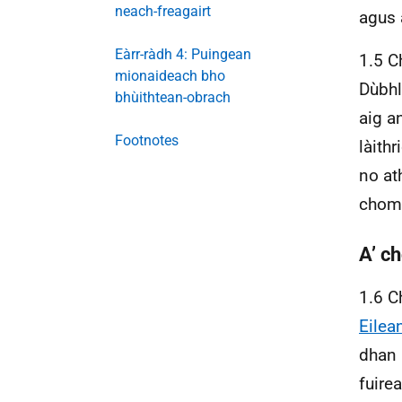
neach-freagairt
agus 
Eàrr-ràdh 4: Puingean
1.5 C
mionaideach bho
Dùbhl
bhùithtean-obrach
aig a
Footnotes
làith
no at
chomh
A’ c
1.6 
Eilea
dhan 
fuire