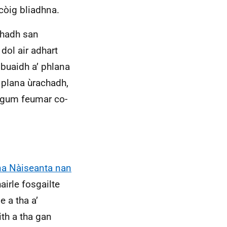
còig bliadhna.
chadh san
dol air adhart
 buaidh a’ phlana
m plana ùrachadh,
 gum feumar co-
ana Nàiseanta nan
irle fosgailte
 a tha a’
th a tha gan