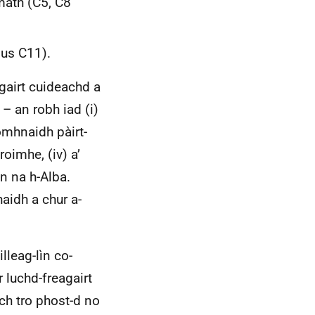
math (C5, C8
gus C11).
gairt cuideachd a
 – an robh iad (i)
òmhnaidh pàirt-
roimhe, (iv) a’
an na h-Alba.
haidh a chur a-
lleag-lìn co-
 luchd-freagairt
ach tro phost-d no