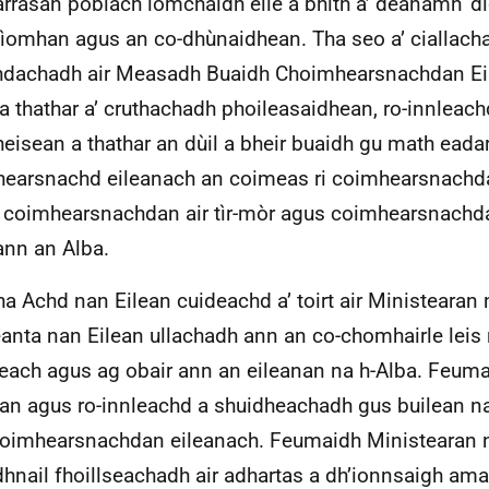
rrasan poblach iomchaidh eile a bhith a’ dèanamh ‘dìo
ìomhan agus an co-dhùnaidhean. Tha seo a’ ciallac
dachadh air Measadh Buaidh Choimhearsnachdan Ei
 a thathar a’ cruthachadh phoileasaidhean, ro-innleac
heisean a thathar an dùil a bheir buaidh gu math eadar
earsnachd eileanach an coimeas ri coimhearsnachda
 coimhearsnachdan air tìr-mòr agus coimhearsnachd
 ann an Alba.
ha Achd nan Eilean cuideachd a’ toirt air Ministearan
anta nan Eilean ullachadh ann an co-chomhairle leis 
ireach agus ag obair ann an eileanan na h-Alba. Feum
n agus ro-innleachd a shuidheachadh gus builean nas
oimhearsnachdan eileanach. Feumaidh Ministearan na
dhnail fhoillseachadh air adhartas a dh’ionnsaigh ama