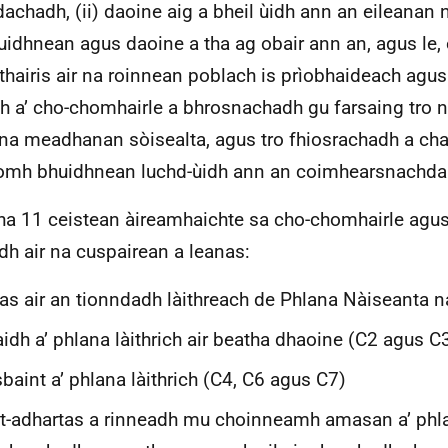
dachadh, (ii) daoine aig a bheil ùidh ann an eileanan 
 buidhnean agus daoine a tha ag obair ann an, agus le,
 thairis air na roinnean poblach is prìobhaideach agus
h a’ cho-chomhairle a bhrosnachadh gu farsaing tro
na meadhanan sòisealta, agus tro fhiosrachadh a cha
ìomh bhuidhnean luchd-ùidh ann an coimhearsnachda
ha 11 ceistean àireamhaichte sa cho-chomhairle agus
dh air na cuspairean a leanas:
as air an tionndadh làithreach de Phlana Nàiseanta n
idh a’ phlana làithrich air beatha dhaoine (C2 agus C
baint a’ phlana làithrich (C4, C6 agus C7)
t-adhartas a rinneadh mu choinneamh amasan a’ phla