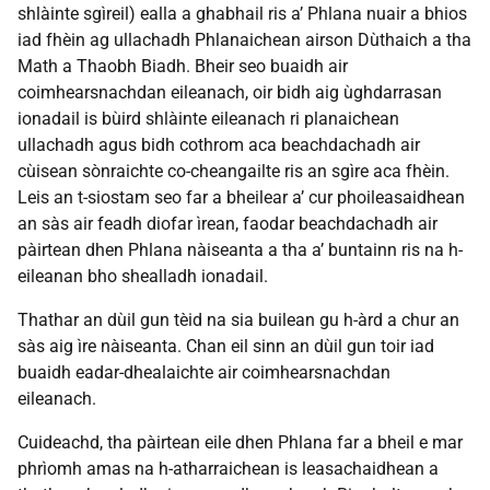
shlàinte sgìreil) ealla a ghabhail ris a’ Phlana nuair a bhios
iad fhèin ag ullachadh Phlanaichean airson Dùthaich a tha
Math a Thaobh Biadh. Bheir seo buaidh air
coimhearsnachdan eileanach, oir bidh aig ùghdarrasan
ionadail is bùird shlàinte eileanach ri planaichean
ullachadh agus bidh cothrom aca beachdachadh air
cùisean sònraichte co-cheangailte ris an sgìre aca fhèin.
Leis an t-siostam seo far a bheilear a’ cur phoileasaidhean
an sàs air feadh diofar ìrean, faodar beachdachadh air
pàirtean dhen Phlana nàiseanta a tha a’ buntainn ris na h-
eileanan bho shealladh ionadail.
Thathar an dùil gun tèid na sia builean gu h-àrd a chur an
sàs aig ìre nàiseanta. Chan eil sinn an dùil gun toir iad
buaidh eadar-dhealaichte air coimhearsnachdan
eileanach.
Cuideachd, tha pàirtean eile dhen Phlana far a bheil e mar
phrìomh amas na h-atharraichean is leasachaidhean a