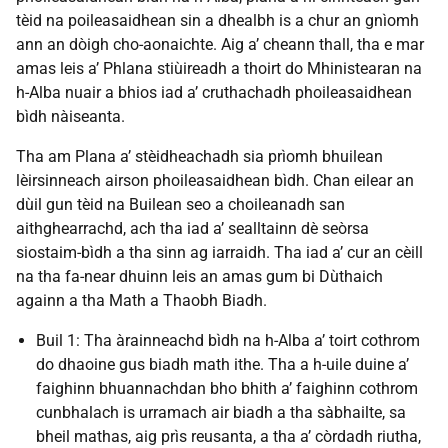
tèid na poileasaidhean sin a dhealbh is a chur an gnìomh
ann an dòigh cho-aonaichte. Aig a’ cheann thall, tha e mar
amas leis a’ Phlana stiùireadh a thoirt do Mhinistearan na
h-Alba nuair a bhios iad a’ cruthachadh phoileasaidhean
bìdh nàiseanta.
Tha am Plana a’ stèidheachadh sia prìomh bhuilean
lèirsinneach airson phoileasaidhean bìdh. Chan eilear an
dùil gun tèid na Builean seo a choileanadh san
aithghearrachd, ach tha iad a’ sealltainn dè seòrsa
siostaim-bìdh a tha sinn ag iarraidh. Tha iad a’ cur an cèill
na tha fa-near dhuinn leis an amas gum bi Dùthaich
againn a tha Math a Thaobh Biadh.
Buil 1: Tha àrainneachd bìdh na h-Alba a’ toirt cothrom
do dhaoine gus biadh math ithe. Tha a h-uile duine a’
faighinn bhuannachdan bho bhith a’ faighinn cothrom
cunbhalach is urramach air biadh a tha sàbhailte, sa
bheil mathas, aig prìs reusanta, a tha a’ còrdadh riutha,