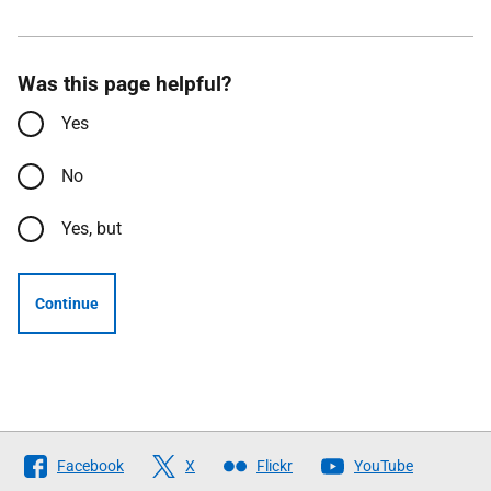
Was this page helpful?
Yes
No
Yes, but
Continue
Follow
Facebook
X
Flickr
YouTube
The