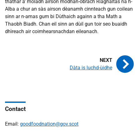
thathar a’ moladh airson modhan-obrach Riaghaltas na h-
Alba a chur an sàs airson dèanamh cinnteach gun coilean
sinn ar n-amas gum bi Dùthaich againn a tha Math a
Thaobh Biadh. Chan eil sinn an dùil gun toir seo buaidh
dhìreach air coimhearsnachdan eileanach.
Dàta is luchd-ùidhe
Contact
Email:
goodfoodnation@gov.scot