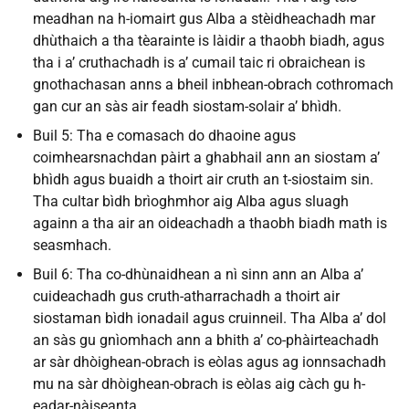
meadhan na h-iomairt gus Alba a stèidheachadh mar
dhùthaich a tha tèarainte is làidir a thaobh biadh, agus
tha i a’ cruthachadh is a’ cumail taic ri obraichean is
gnothachasan anns a bheil inbhean-obrach cothromach
gan cur an sàs air feadh siostam-solair a’ bhìdh.
Buil 5: Tha e comasach do dhaoine agus
coimhearsnachdan pàirt a ghabhail ann an siostam a’
bhìdh agus buaidh a thoirt air cruth an t-siostaim sin.
Tha cultar bìdh brìoghmhor aig Alba agus sluagh
againn a tha air an oideachadh a thaobh biadh math is
seasmhach.
Buil 6: Tha co-dhùnaidhean a nì sinn ann an Alba a’
cuideachadh gus cruth-atharrachadh a thoirt air
siostaman bìdh ionadail agus cruinneil. Tha Alba a’ dol
an sàs gu gnìomhach ann a bhith a’ co-phàirteachadh
ar sàr dhòighean-obrach is eòlas agus ag ionnsachadh
mu na sàr dhòighean-obrach is eòlas aig càch gu h-
eadar-nàiseanta.