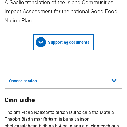
A Gaelic translation of the Island Communities
Impact Assessment for the national Good Food
Nation Plan.
Supporting documents
Choose section
Cinn-uidhe
Tha am Plana Nàiseanta airson Dùthaich a tha Math a
Thaobh Biadh mar fhrèam is bunait airson
phoileasaidhean bìdh na h-Alba, plana a nì cinnteach gun