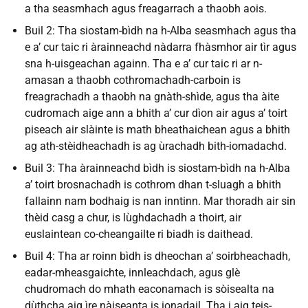
a tha seasmhach agus freagarrach a thaobh aois.
Buil 2: Tha siostam-bìdh na h-Alba seasmhach agus tha
e a’ cur taic ri àrainneachd nàdarra fhàsmhor air tìr agus
sna h-uisgeachan againn. Tha e a’ cur taic ri ar n-
amasan a thaobh cothromachadh-carboin is
freagrachadh a thaobh na gnàth-shìde, agus tha àite
cudromach aige ann a bhith a’ cur dìon air agus a’ toirt
piseach air slàinte is math bheathaichean agus a bhith
ag ath-stèidheachadh is ag ùrachadh bith-iomadachd.
Buil 3: Tha àrainneachd bìdh is siostam-bìdh na h-Alba
a’ toirt brosnachadh is cothrom dhan t-sluagh a bhith
fallainn nam bodhaig is nan inntinn. Mar thoradh air sin
thèid casg a chur, is lùghdachadh a thoirt, air
euslaintean co-cheangailte ri biadh is daithead.
Buil 4: Tha ar roinn bìdh is dheochan a’ soirbheachadh,
eadar-mheasgaichte, innleachdach, agus glè
chudromach do mhath eaconamach is sòisealta na
dùthcha aig ìre nàiseanta is ionadail. Tha i aig teis-