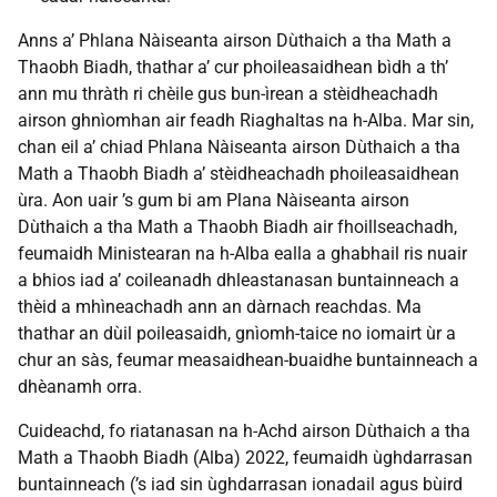
Anns a’ Phlana Nàiseanta airson Dùthaich a tha Math a
Thaobh Biadh, thathar a’ cur phoileasaidhean bìdh a th’
ann mu thràth ri chèile gus bun-ìrean a stèidheachadh
airson ghnìomhan air feadh Riaghaltas na h-Alba. Mar sin,
chan eil a’ chiad Phlana Nàiseanta airson Dùthaich a tha
Math a Thaobh Biadh a’ stèidheachadh phoileasaidhean
ùra. Aon uair ’s gum bi am Plana Nàiseanta airson
Dùthaich a tha Math a Thaobh Biadh air fhoillseachadh,
feumaidh Ministearan na h-Alba ealla a ghabhail ris nuair
a bhios iad a’ coileanadh dhleastanasan buntainneach a
thèid a mhìneachadh ann an dàrnach reachdas. Ma
thathar an dùil poileasaidh, gnìomh-taice no iomairt ùr a
chur an sàs, feumar measaidhean-buaidhe buntainneach a
dhèanamh orra.
Cuideachd, fo riatanasan na h-Achd airson Dùthaich a tha
Math a Thaobh Biadh (Alba) 2022, feumaidh ùghdarrasan
buntainneach (’s iad sin ùghdarrasan ionadail agus bùird