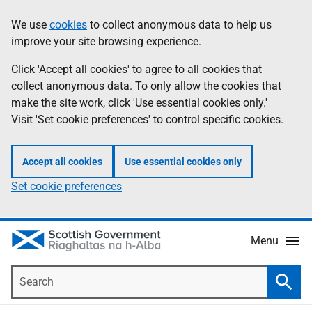
Skip
Accessibility
We use
cookies
to collect anonymous data to help us
Information
to
help
improve your site browsing experience.
main
content
Click 'Accept all cookies' to agree to all cookies that
collect anonymous data. To only allow the cookies that
make the site work, click 'Use essential cookies only.'
Visit 'Set cookie preferences' to control specific cookies.
Accept all cookies
Use essential cookies only
Set cookie preferences
Menu
Search
Searc