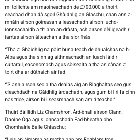
mi toilichte am maoineachadh de £700,000 a thoirt
seachad dhan dà sgoil Ghàidhlig an Glaschu, chan ann a-
mhàin airson goireasan a leasachadh airson luchd-
ionnsachaidh a th’ ann an-dràsta, ach airson dèiligeadh ri
iarrtas airson àiteachan a tha sìor fhàs.
“Tha a’ Ghàidhlig na pàirt bunaiteach de dhualchas na h-
Alba agus tha sinn ag aithneachadh an luach làidir
cultarail, eaconomach agus sòisealta a tha an cànan a’
toirt dha ar dùthaich air fad.
“’S ann airson seo a tha dealas aig an Riaghaltas seo gus
cleachdadh na Gàidhlig àrdachadh, agus gum bi i ri faicinn
nas trice, airson bi i seasmhach san àm ri teachd.”
Thuirt Bàillidh Liz Chamshron, Àrd-bhall airson Clann,
Daoine Òga agus Ionnsachadh Fad-bheatha bho
Chomhairle Baile Ghlaschu:
“Leis an àireamh as motha ann am Foghlam tron