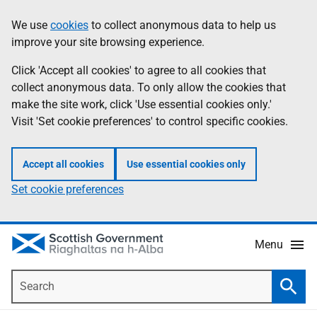
Skip
Accessibility
We use
cookies
to collect anonymous data to help us
Information
to
help
improve your site browsing experience.
main
content
Click 'Accept all cookies' to agree to all cookies that
collect anonymous data. To only allow the cookies that
make the site work, click 'Use essential cookies only.'
Visit 'Set cookie preferences' to control specific cookies.
Accept all cookies
Use essential cookies only
Set cookie preferences
Menu
Search
Searc