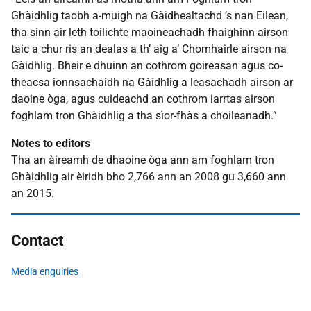
Ghàidhlig taobh a-muigh na Gàidhealtachd ’s nan Eilean,
tha sinn air leth toilichte maoineachadh fhaighinn airson
taic a chur ris an dealas a th’ aig a’ Chomhairle airson na
Gàidhlig. Bheir e dhuinn an cothrom goireasan agus co-
theacsa ionnsachaidh na Gàidhlig a leasachadh airson ar
daoine òga, agus cuideachd an cothrom iarrtas airson
foghlam tron Ghàidhlig a tha sìor-fhàs a choileanadh.”
Notes to editors
Tha an àireamh de dhaoine òga ann am foghlam tron
Ghàidhlig air èiridh bho 2,766 ann an 2008 gu 3,660 ann
an 2015.
Contact
Media enquiries