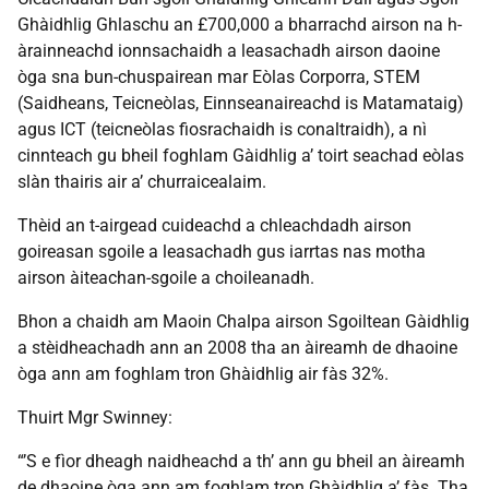
Ghàidhlig Ghlaschu an £700,000 a bharrachd airson na h-
àrainneachd ionnsachaidh a leasachadh airson daoine
òga sna bun-chuspairean mar Eòlas Corporra, STEM
(Saidheans, Teicneòlas, Einnseanaireachd is Matamataig)
agus ICT (teicneòlas fiosrachaidh is conaltraidh), a nì
cinnteach gu bheil foghlam Gàidhlig a’ toirt seachad eòlas
slàn thairis air a’ churraicealaim.
Thèid an t-airgead cuideachd a chleachdadh airson
goireasan sgoile a leasachadh gus iarrtas nas motha
airson àiteachan-sgoile a choileanadh.
Bhon a chaidh am Maoin Chalpa airson Sgoiltean Gàidhlig
a stèidheachadh ann an 2008 tha an àireamh de dhaoine
òga ann am foghlam tron Ghàidhlig air fàs 32%.
Thuirt Mgr Swinney:
“’S e fìor dheagh naidheachd a th’ ann gu bheil an àireamh
de dhaoine òga ann am foghlam tron Ghàidhlig a’ fàs. Tha