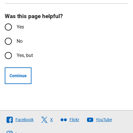
Was this page helpful?
Yes
No
Yes, but
Continue
Follow
Facebook
X
Flickr
YouTube
The