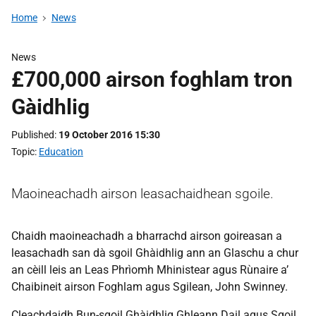
Home
News
News
£700,000 airson foghlam tron
Gàidhlig
Published
19 October 2016 15:30
Topic
Education
Maoineachadh airson leasachaidhean sgoile.
Chaidh maoineachadh a bharrachd airson goireasan a
leasachadh san dà sgoil Ghàidhlig ann an Glaschu a chur
an cèill leis an Leas Phrìomh Mhinistear agus Rùnaire a’
Chaibineit airson Foghlam agus Sgilean, John Swinney.
Cleachdaidh Bun-sgoil Ghàidhlig Ghleann Dail agus Sgoil